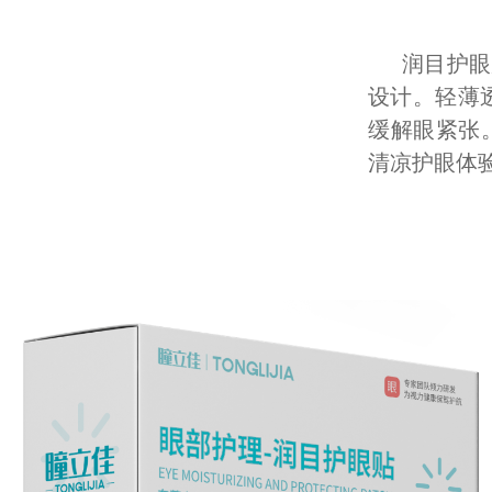
润目护眼
设计。轻薄
缓解眼紧张
清凉护眼体