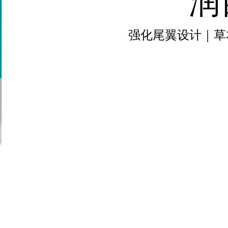
润
强化尾翼设计｜草