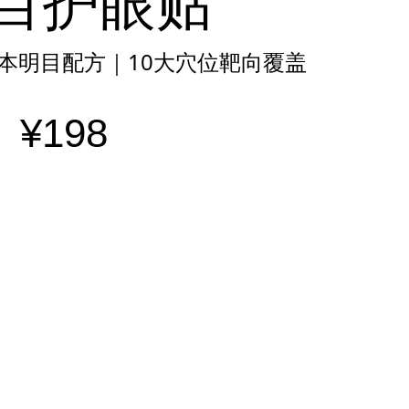
目护眼贴
本明目配方｜10大穴位靶向覆盖
¥198