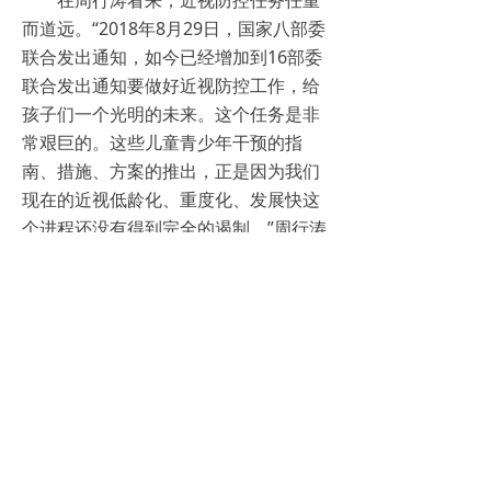
而道远。“2018年8月29日，国家八部委
联合发出通知，如今已经增加到16部委
联合发出通知要做好近视防控工作，给
孩子们一个光明的未来。这个任务是非
常艰巨的。这些儿童青少年干预的指
南、措施、方案的推出，正是因为我们
现在的近视低龄化、重度化、发展快这
个进程还没有得到完全的遏制。”周行涛
说，不过在全国范围内而言，上海的工
作是做得好的，这就是上海教委以及各
个学校、老师、学生全力携手进行近视
防控的成效。”
他说，学校是近视防控的主战场。
在近视防控这场“遭遇战”中，医教结合
非常重要，双方需要携手一同努力。“作
为医生，我们需要走出医院，走到学校
里去，进行近视防控的科普和宣教，因