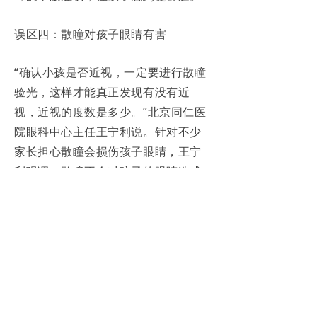
误区四：散瞳对孩子眼睛有害
“确认小孩是否近视，一定要进行散瞳
验光，这样才能真正发现有没有近
视，近视的度数是多少。”北京同仁医
院眼科中心主任王宁利说。针对不少
家长担心散瞳会损伤孩子眼睛，王宁
利强调，散瞳不会对孩子的眼睛造成
任何伤害，只不过需要在散瞳过后的
一段时间内避免强光的照射。
为什么要进行散瞳？瞿佳解释说，眼
睛具有调节功能，近距离用眼过度导
致眼内起调节作用的肌肉，也就是睫
状肌长期紧张发生了痉挛，此时的验