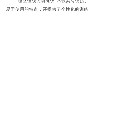
“瞳立佳视力训练仪”不仅具有便携、
易于使用的特点，还提供了个性化的训练
方案，用户可以根据自己的需求和进展选
择合适的模式进行视力训练。该产品的研
发团队经过多年的努力，融合了前沿的技
术和专业的医学知识，致力于改善全球人
群的视力健康。
瞳立佳
智能科技有限
公司将继续致力
于研发创新的视力防控产品，为全球消费
者提供更加安全、可靠的解决方案。我们
相信，
“
瞳立佳
视力训练仪
”
获得美国
FDA
认证将进一步提升
瞳立佳
的声誉和影响
力，为人们的视力健康保驾护航。
上一篇：
无
ꄴ
下一篇：
无
ꄲ